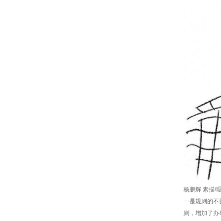
杨鹏辉 素描/
一是规则的不
则，增加了办