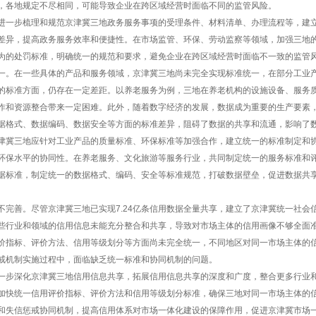
，各地规定不尽相同，可能导致企业在跨区域经营时面临不同的监管风险。
进一步梳理和规范京津冀三地政务服务事项的受理条件、材料清单、办理流程等，建
差异，提高政务服务效率和便捷性。在市场监管、环保、劳动监察等领域，加强三地
为的处罚标准，明确统一的规范和要求，避免企业在跨区域经营时面临不一致的监管
一。在一些具体的产品和服务领域，京津冀三地尚未完全实现标准统一，在部分工业
的标准方面，仍存在一定差距。以养老服务为例，三地在养老机构的设施设备、服务
作和资源整合带来一定困难。此外，随着数字经济的发展，数据成为重要的生产要素
据格式、数据编码、数据安全等方面的标准差异，阻碍了数据的共享和流通，影响了
津冀三地应针对工业产品的质量标准、环保标准等加强合作，建立统一的标准制定和
环保水平的协同性。在养老服务、文化旅游等服务行业，共同制定统一的服务标准和
据标准，制定统一的数据格式、编码、安全等标准规范，打破数据壁垒，促进数据共
。
不完善。尽管京津冀三地已实现7.24亿条信用数据全量共享，建立了京津冀统一社会
些行业和领域的信用信息未能充分整合和共享，导致对市场主体的信用画像不够全面
价指标、评价方法、信用等级划分等方面尚未完全统一，不同地区对同一市场主体的
戒机制实施过程中，面临缺乏统一标准和协同机制的问题。
一步深化京津冀三地信用信息共享，拓展信用信息共享的深度和广度，整合更多行业
加快统一信用评价指标、评价方法和信用等级划分标准，确保三地对同一市场主体的
和失信惩戒协同机制，提高信用体系对市场一体化建设的保障作用，促进京津冀市场