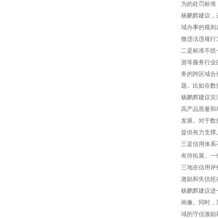
为的处罚标准
杨鹏辉建议，
域办事的规则
微违法违规行
二是标准不统
游等服务行业
务的跨区域合
题。比如在数
杨鹏辉建议京
高产品质量和
发展。对于数
提供有力支撑
三是信用体系
有待拓展。一
三地在信用评
激励和失信惩
杨鹏辉建议进
画像。同时，
域的守信激励