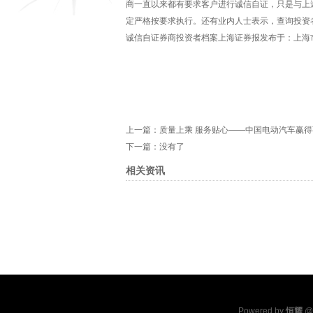
商一直以来都有要求客户进行诚信自证，只是与上
定严格按要求执行。还有业内人士表示，查询投资
诚信自证券商投资者档案上海证券报发布于：上海
上一篇：
质量上乘 服务贴心——中国电动汽车赢
下一篇：没有了
相关资讯
Powered by
恒耀
@